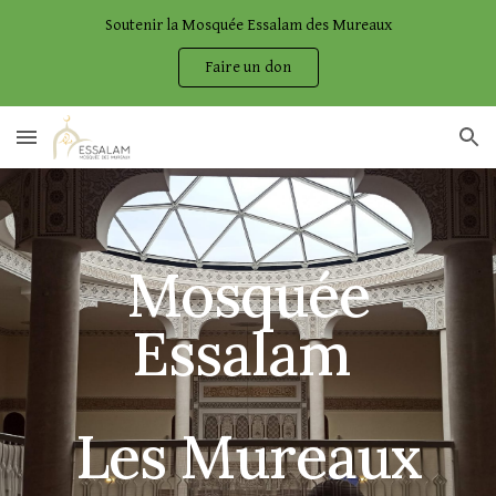
Soutenir la Mosquée Essalam des Mureaux
Skip to main content
Skip to navigation
Faire un don
Mosquée
Essalam
Les Mureaux