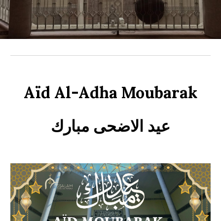
Aïd Al
-Adha
Moubarak
عيد
الاضحى مبارك